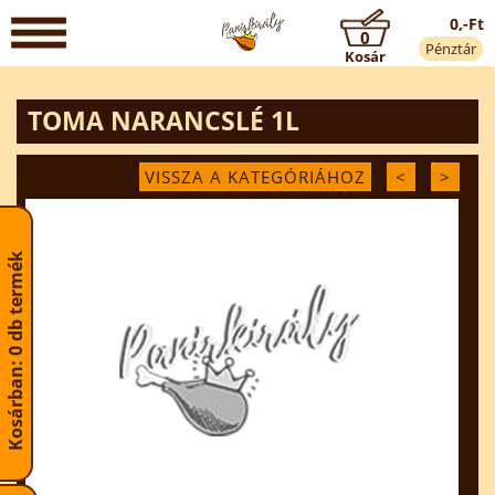
0,-Ft
0
Pénztár
Kosár
TOMA NARANCSLÉ 1L
VISSZA A KATEGÓRIÁHOZ
<
>
Kosárban: 0 db termék