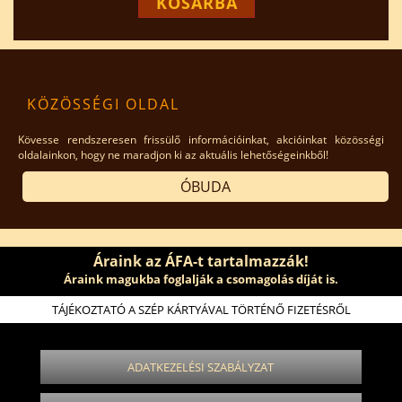
KOSÁRBA
KÖZÖSSÉGI OLDAL
Kövesse rendszeresen frissülő információinkat, akcióinkat közösségi
oldalainkon, hogy ne maradjon ki az aktuális lehetőségeinkből!
ÓBUDA
Áraink az ÁFA-t tartalmazzák!
Áraink magukba foglalják a csomagolás díját is.
TÁJÉKOZTATÓ A SZÉP KÁRTYÁVAL TÖRTÉNŐ FIZETÉSRŐL
ADATKEZELÉSI SZABÁLYZAT