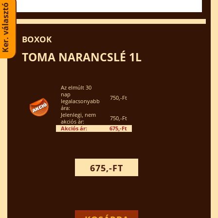
Ker. választó
BOXOK
TOMA NARANCSLÉ 1L
Az elmúlt 30
nap
750,-Ft
legalacsonyabb
ára:
Jelenlegi, nem
750,-Ft
akciós ár:
Akciós ár:
675,-Ft
675,-FT