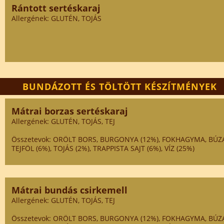
Rántott sertéskaraj
Allergének: GLUTÉN, TOJÁS
BUNDÁZOTT ÉS TÖLTÖTT KÉSZÍTMÉNYEK
Mátrai borzas sertéskaraj
Allergének: GLUTÉN, TOJÁS, TEJ
Összetevok: ORÖLT BORS, BURGONYA (12%), FOKHAGYMA, BÚZA 
TEJFÖL (6%), TOJÁS (2%), TRAPPISTA SAJT (6%), VÍZ (25%)
Mátrai bundás csirkemell
Allergének: GLUTÉN, TOJÁS, TEJ
Összetevok: ORÖLT BORS, BURGONYA (12%), FOKHAGYMA, BÚZA 