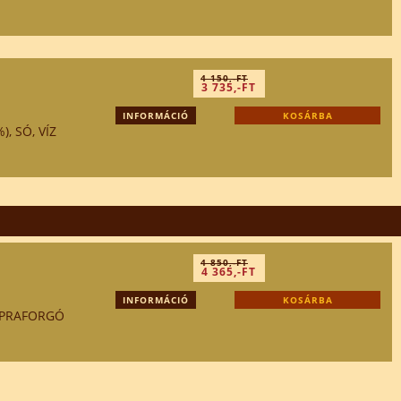
4 150,-FT
3 735,-FT
INFORMÁCIÓ
KOSÁRBA
, SÓ, VÍZ
4 850,-FT
4 365,-FT
INFORMÁCIÓ
KOSÁRBA
NAPRAFORGÓ