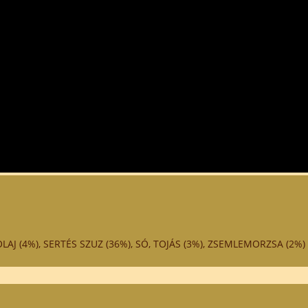
Megértésüket köszönjük!
Kiszállítás:
+36 1 251 6377
+36 20 233 0658
AJ (4%), SERTÉS SZUZ (36%), SÓ, TOJÁS (3%), ZSEMLEMORZSA (2%)