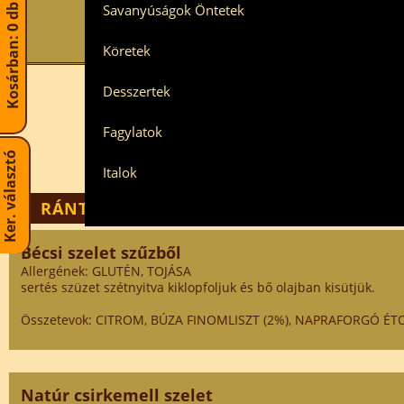
Kosárban: 0 db termék
Savanyúságok Öntetek
Köretek
Desszertek
Fagylatok
Ker. választó
Italok
RÁNTOTT SZELETEK
Bécsi szelet szűzből
Allergének: GLUTÉN, TOJÁSA
sertés szüzet szétnyitva kiklopfoljuk és bő olajban kisütjük.
Összetevok: CITROM, BÚZA FINOMLISZT (2%), NAPRAFORGÓ ÉTOL
Natúr csirkemell szelet