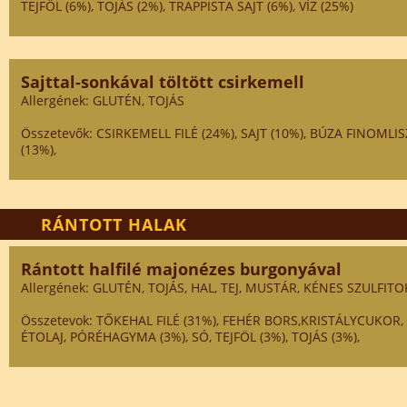
TEJFÖL (6%), TOJÁS (2%), TRAPPISTA SAJT (6%), VÍZ (25%)
Sajttal-sonkával töltött csirkemell
Allergének: GLUTÉN, TOJÁS
Összetevők: CSIRKEMELL FILÉ (24%), SAJT (10%), BÚZA FINOMLI
(13%),
RÁNTOTT HALAK
Rántott halfilé majonézes burgonyával
Allergének: GLUTÉN, TOJÁS, HAL, TEJ, MUSTÁR, KÉNES SZULFITO
Összetevok: TŐKEHAL FILÉ (31%), FEHÉR BORS,KRISTÁLYCUKO
ÉTOLAJ, PÓRÉHAGYMA (3%), SÓ, TEJFÖL (3%), TOJÁS (3%),