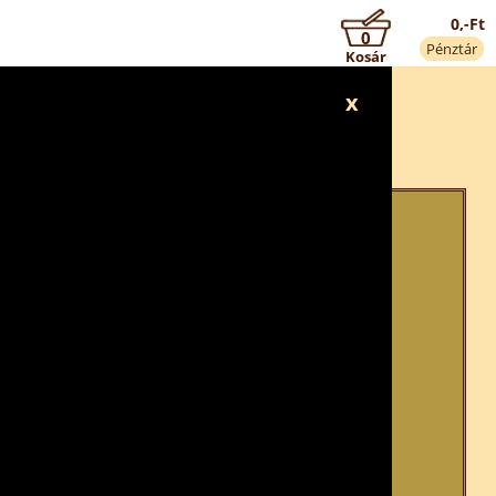
0,-Ft
0
Pénztár
Kosár
x
!
áig tart nyitva!
dünk (09:30-tól 21:30-ig)!
em tudunk elfogadni.