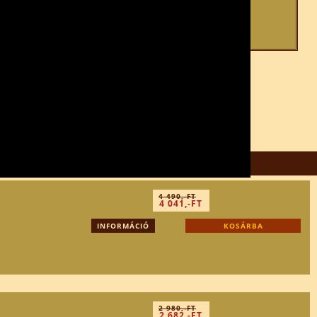
4 490,-FT
4 041,-FT
INFORMÁCIÓ
KOSÁRBA
2 980,-FT
2 682,-FT