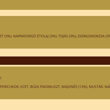
SZT (3%), NAPRAFORGÓ ÉTOLAJ (3%), TOJÁS (3%), ZSEMLEMORZSA (3%)
K
R, PORCUKOR, ECET, BÚZA FINOMLISZT, MAJONÉZ (13%), MUSTÁR, 