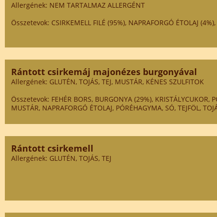
Allergének: NEM TARTALMAZ ALLERGÉNT
Összetevok: CSIRKEMELL FILÉ (95%), NAPRAFORGÓ ÉTOLAJ (4%),
Rántott csirkemáj majonézes burgonyával
Allergének: GLUTÉN, TOJÁS, TEJ, MUSTÁR, KÉNES SZULFITOK
Összetevok: FEHÉR BORS, BURGONYA (29%), KRISTÁLYCUKOR, P
MUSTÁR, NAPRAFORGÓ ÉTOLAJ, PÓRÉHAGYMA, SÓ, TEJFÖL, TOJ
Rántott csirkemell
Allergének: GLUTÉN, TOJÁS, TEJ