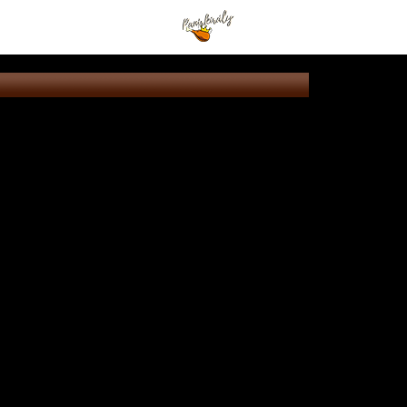
Kedves Vendégeink!
Nyitvatartási időnk megváltozott
 szerdán kiszállításunk 21:00 ór
t nyitvatartási idő szerint műkö
 a zárás előtt
i 1 órán túl már n