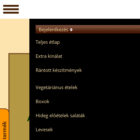
Bejelentkezés
Teljes étlap
Extra kínálat
Rántott készítmények
Vegetáriánus ételek
Boxok
Hétfőn kedden és
Hideg előételek saláták
A többi napon a megszokot
Levesek
Terminálos fizetést