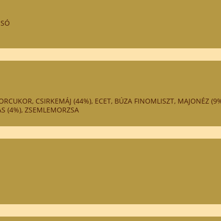
 SÓ
ORCUKOR, CSIRKEMÁJ (44%), ECET, BÚZA FINOMLISZT, MAJONÉZ (9%
ÁS (4%), ZSEMLEMORZSA