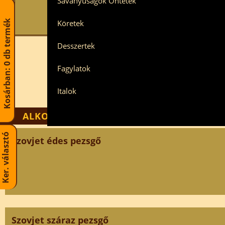
Savanyúságok Öntetek
Kosárban: 0 db termék
Köretek
Desszertek
Fagylatok
Italok
ALKOHOLOS ITALOK
Ker. választó
Szovjet édes pezsgő
Szovjet száraz pezsgő