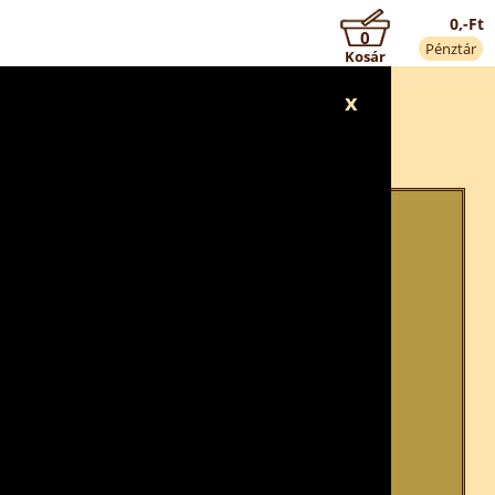
0,-Ft
0
Pénztár
Kosár
x
!
áig tart nyitva!
dünk (09:30-tól 21:30-ig)!
em tudunk elfogadni.