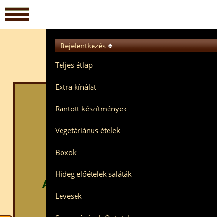
Bejelentkezés
Teljes étlap
Extra kínálat
Rántott készítmények
Vegetáriánus ételek
Boxok
Hétfőn kedden és
Hideg előételek saláták
A többi napon a megszokot
Levesek
Terminálos fizetést