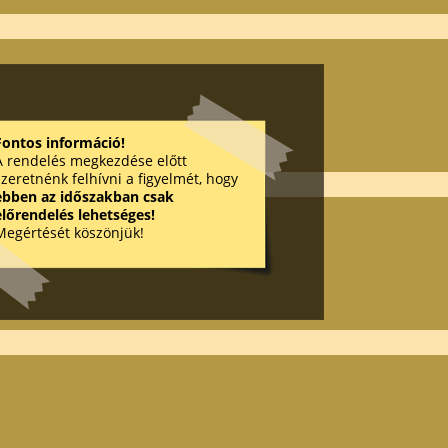
Fontos információ!
A rendelés megkezdése előtt
szeretnénk felhívni a figyelmét, hogy
ebben az időszakban csak
előrendelés lehetséges!
Megértését köszönjük!