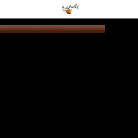
Kedves Vendégeink!
Nyitvatartási időnk megváltozott
 szerdán kiszállításunk 21:00 ór
t nyitvatartási idő szerint műkö
 a zárás előtt
i 1 órán túl már n