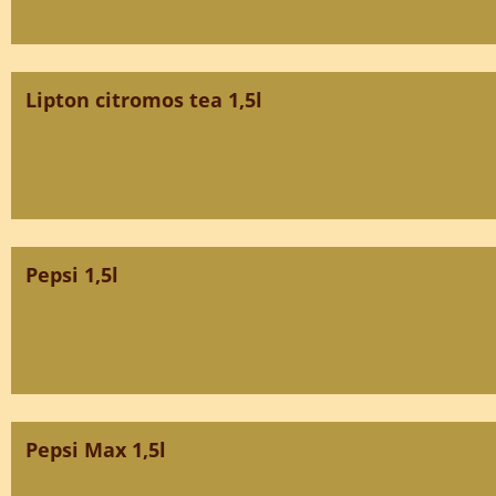
Lipton citromos tea 1,5l
Pepsi 1,5l
Pepsi Max 1,5l