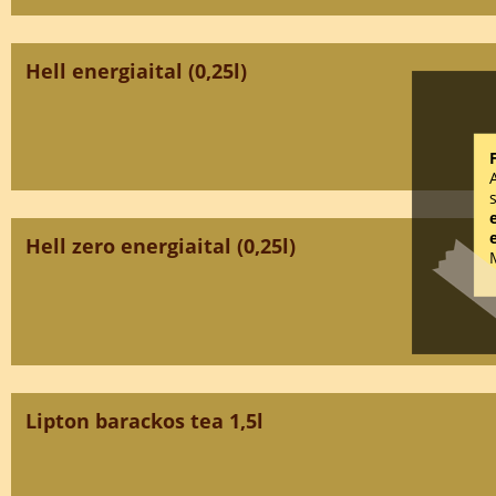
Hell energiaital (0,25l)
Hell zero energiaital (0,25l)
Lipton barackos tea 1,5l