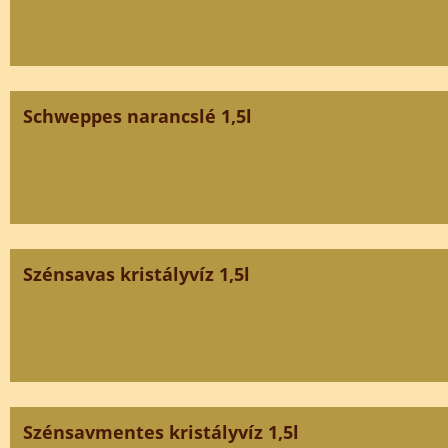
Schweppes narancslé 1,5l
Szénsavas kristályvíz 1,5l
Szénsavmentes kristályvíz 1,5l