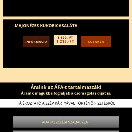
MAJONÉZES KUKORICASALÁTA
1 350,-FT
1 215,-FT
INFORMÁCIÓ
KOSÁRBA
Áraink az ÁFA-t tartalmazzák!
Áraink magukba foglalják a csomagolás díját is.
TÁJÉKOZTATÓ A SZÉP KÁRTYÁVAL TÖRTÉNŐ FIZETÉSRŐL
ADATKEZELÉSI SZABÁLYZAT