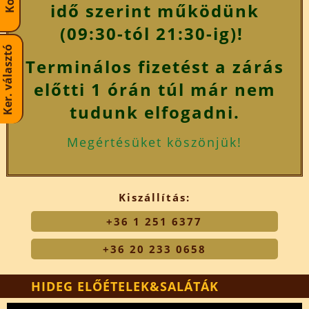
idő szerint működünk
(09:30-tól 21:30-ig)!
Ker. választó
Terminálos fizetést a zárás
előtt
i 1 órán túl már nem
tudunk elfogadni.
Megértésüket köszönjük!
Kiszállítás:
+36 1 251 6377
+36 20 233 0658
HIDEG ELŐÉTELEK&SALÁTÁK