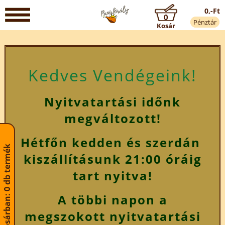
0,-Ft
0
Pénztár
Kosár
Kedves Vendégeink!
Nyitvatartási időnk
megváltozott!
Hétfőn kedden és szerdán
Kosárban: 0 db termék
kiszállításunk 21:00 óráig
tart nyitva!
A többi napon a
megszokott nyitvatartási