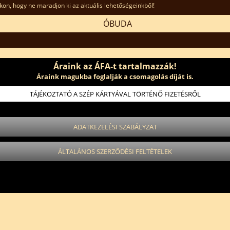
kon, hogy ne maradjon ki az aktuális lehetőségeinkből!
ÓBUDA
Áraink az ÁFA-t tartalmazzák!
Áraink magukba foglalják a csomagolás díját is.
TÁJÉKOZTATÓ A SZÉP KÁRTYÁVAL TÖRTÉNŐ FIZETÉSRŐL
ADATKEZELÉSI SZABÁLYZAT
ÁLTALÁNOS SZERZŐDÉSI FELTÉTELEK