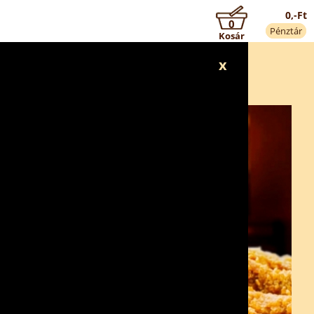
0,-Ft
0
Pénztár
Kosár
x