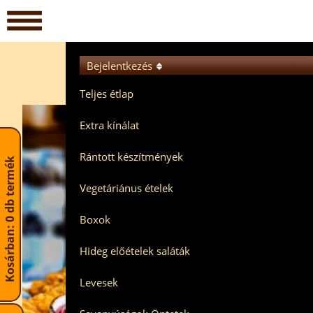
Bejelentkezés
Teljes étlap
Extra kínálat
Rántott készítmények
Kosárban: 0 db termék
Vegetáriánus ételek
Boxok
Hideg előételek saláták
Levesek