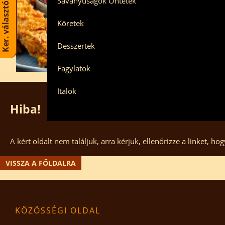
Savanyúságok Öntetek
Ker. választó
Köretek
Desszertek
Fagylatok
Italok
Hiba!
A kért oldalt nem találjuk, arra kérjuk, ellenőrizze a linket, 
VISSZA A FŐLDALRA
KÖZÖSSÉGI OLDAL